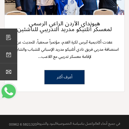
هيونداي الأردن الراعي الرسمي
لمعسكر أتلتيكو مدريد التدريبي للناشئين
اطلب عرض أسعار
عقدت أكاديمية آيرس لكرة القدم، مؤتمراً صحفياً، للحديث عن
استضافة مدربي فريق نادي أتلتيكو مدريد الإسباني للشباب والشابات،
حجز الخدمة
لإقامة معسكر تدريبي مع اللاعب...
اتصل بنا
أعرف أكثر
في جميع أنحاء العالم
اتصل بنا
سياسة الخصوصية
البنود والشروط
00962 6 5821320