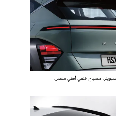
سبويلر، مصباح خلفي أفقي متصل