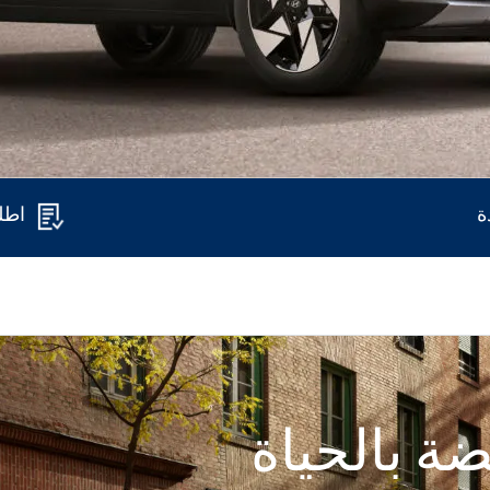
ة
اطل
ة بالحياة